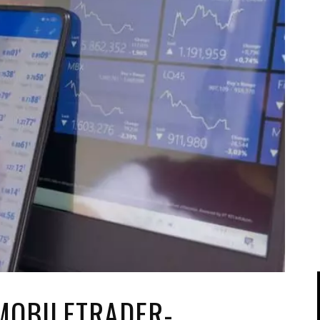
IPOD/IPHONE
MACWORLD 2008
MP3 PLAYERS
WEB 2.0
MISC
WEB 2.0 EXPO
MOBILETRADER-