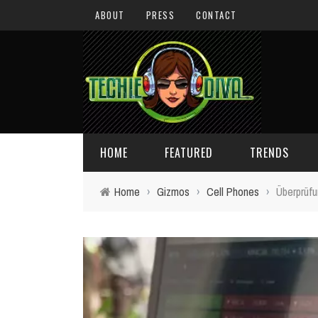
ABOUT
PRESS
CONTACT
HOME
FEATURED
TRENDS
Home
›
Gizmos
›
Cell Phones
›
Überprüf
DAILY TIPS
TECHNOLOGY
GIVEAWAYS
CONCEPTS
HOLIDAY GIFT GUIDE
COOL SITES
TECHIE DIVA NEWS
FUN STUFF