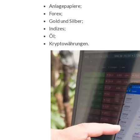
Anlagepapiere;
Forex;
Gold und Silber;
Indizes;
Öl;
Kryptowährungen.