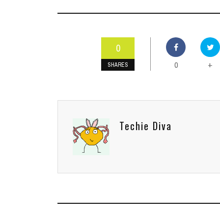
0
0
+
SHARES
Techie Diva