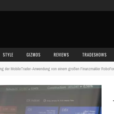
STYLE
GIZMOS
REVIEWS
TRADESHOWS
ung der MobileTrader-Anwendung von einem großen Finanzmakler RoboFo
BEAUTY
CELL PHONES
CES 2006
CELEBRITY SPOT
HOUSE GEAR
CES 2007
FASHION
GAMING
CES 2008
COMPUTERS
CES 2009